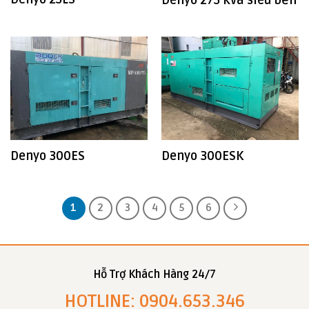
Denyo 300ES
Denyo 300ESK
1
2
3
4
5
6
Hỗ Trợ Khách Hàng 24/7
HOTLINE: 0904.653.346