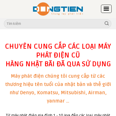
Skip
to
content
Tìm
kiếm:
CHUYÊN CUNG CẤP CÁC LOẠI MÁY
PHÁT ĐIỆN CŨ
HÀNG NHẬT BÃI ĐÃ QUA SỬ DỤNG
Máy phát điện chúng tôi cung cấp từ các
thương hiệu tên tuổi của nhật bản và thế giới
như Denyo, Komatsu, Mitsubishi, Airman,
yanmar ...
Từ máy phát điện gia đình 1 - 10 kva đến các loại máy phát