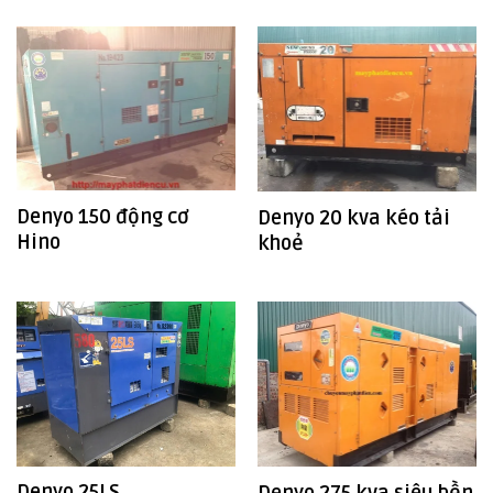
Denyo 150 động cơ
Denyo 20 kva kéo tải
Hino
khoẻ
Denyo 25LS
Denyo 275 kva siêu bền