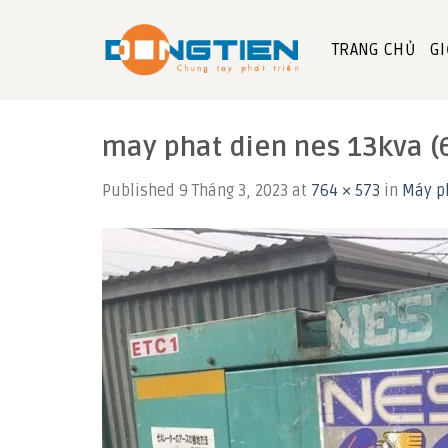
Skip
to
TRANG CHỦ
GI
content
may phat dien nes 13kva (
Published
9 Tháng 3, 2023
at
764 × 573
in
Máy p