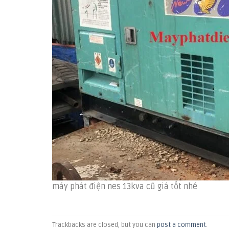
máy phát điện nes 13kva cũ giá tốt nhé
Trackbacks are closed, but you can
post a comment
.