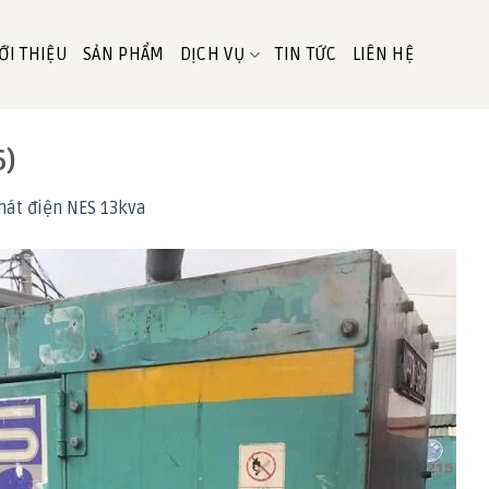
ỚI THIỆU
SẢN PHẨM
DỊCH VỤ
TIN TỨC
LIÊN HỆ
6)
hát điện NES 13kva