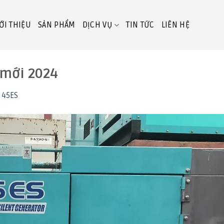
ỚI THIỆU
SẢN PHẨM
DỊCH VỤ
TIN TỨC
LIÊN HỆ
 mới 2024
 45ES