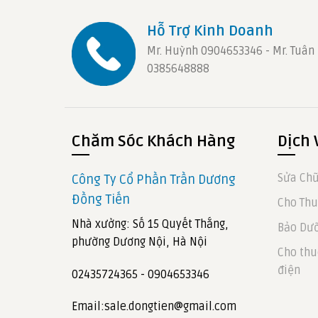
Hỗ Trợ Kinh Doanh
Mr. Huỳnh 0904653346 - Mr. Tuân
0385648888
Chăm Sóc Khách Hàng
Dịch 
Sửa Chữ
Công Ty Cổ Phần Trần Dương
Đồng Tiến
Cho Thu
Nhà xưởng: Số 15 Quyết Thắng,
Bảo Dưỡ
phường Dương Nội, Hà Nội
Cho thu
điện
02435724365 - 0904653346
Email:sale.dongtien@gmail.com