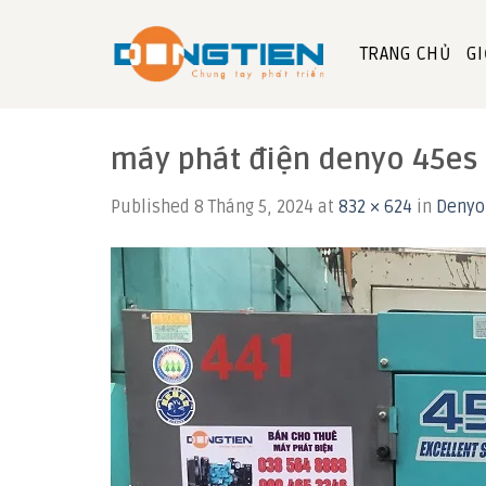
Skip
to
TRANG CHỦ
GI
content
máy phát điện denyo 45es
Published
8 Tháng 5, 2024
at
832 × 624
in
Denyo