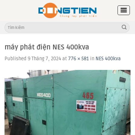
Skip
to
content
Tìm
kiếm:
máy phát điện NES 400kva
Published
9 Tháng 7, 2024
at
776 × 581
in
NES 400kva