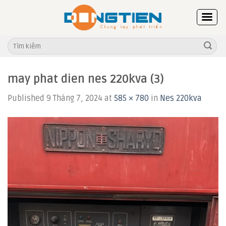
Skip
to
content
Tìm
kiếm:
may phat dien nes 220kva (3)
Published
9 Tháng 7, 2024
at
585 × 780
in
Nes 220kva