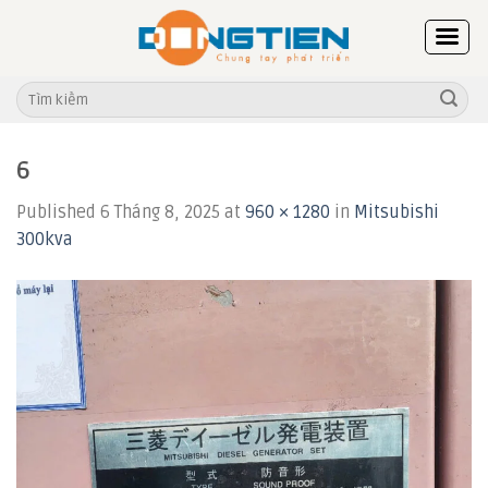
Skip
to
content
Tìm
kiếm:
6
Published
6 Tháng 8, 2025
at
960 × 1280
in
Mitsubishi
300kva