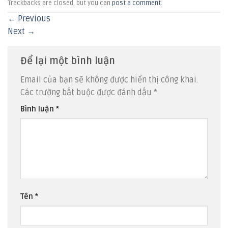
Trackbacks are closed, but you can
post a comment
.
←
Previous
Next
→
Để lại một bình luận
Email của bạn sẽ không được hiển thị công khai.
Các trường bắt buộc được đánh dấu
*
Bình luận
*
Tên
*