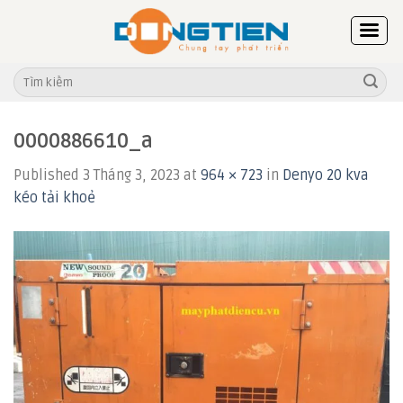
Skip
to
content
Tìm
kiếm:
0000886610_a
Published
3 Tháng 3, 2023
at
964 × 723
in
Denyo 20 kva
kéo tải khoẻ