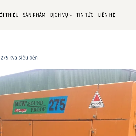
ỚI THIỆU
SẢN PHẨM
DỊCH VỤ
TIN TỨC
LIÊN HỆ
275 kva siêu bền