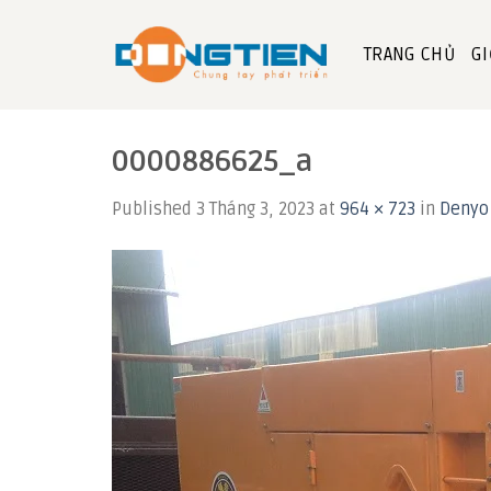
Skip
to
TRANG CHỦ
GI
content
0000886625_a
Published
3 Tháng 3, 2023
at
964 × 723
in
Denyo 