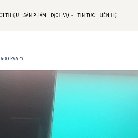
ỚI THIỆU
SẢN PHẨM
DỊCH VỤ
TIN TỨC
LIÊN HỆ
 400 kva cũ