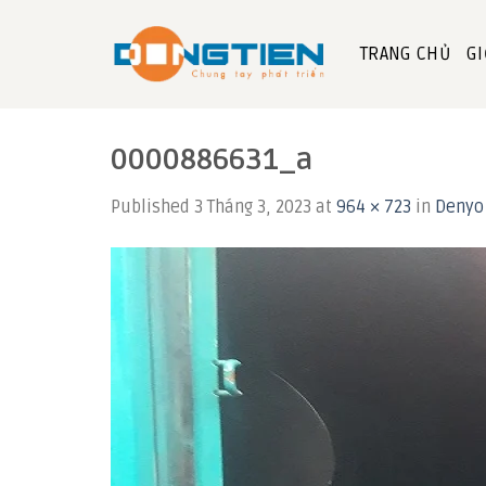
Skip
to
TRANG CHỦ
GI
content
0000886631_a
Published
3 Tháng 3, 2023
at
964 × 723
in
Denyo