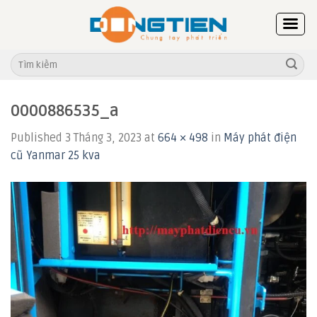
Skip
to
content
Tìm
kiếm:
0000886535_a
Published
3 Tháng 3, 2023
at
664 × 498
in
Máy phát điện
cũ Yanmar 25 kva