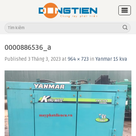
Skip
to
content
Tìm
kiếm:
0000886536_a
Published
3 Tháng 3, 2023
at
964 × 723
in
Yanmar 15 kva