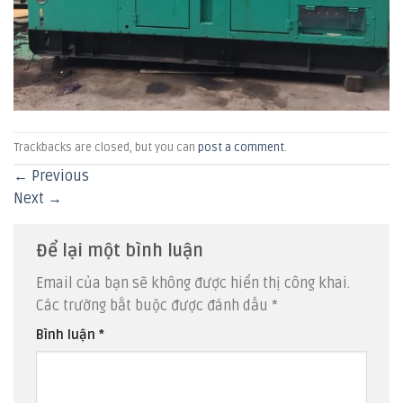
Trackbacks are closed, but you can
post a comment
.
←
Previous
Next
→
Để lại một bình luận
Email của bạn sẽ không được hiển thị công khai.
Các trường bắt buộc được đánh dấu
*
Bình luận
*