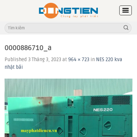
Skip
to
content
Tìm
kiếm:
0000886710_a
Published
3 Tháng 3, 2023
at
964 × 723
in
NES 220 kva
nhật bãi