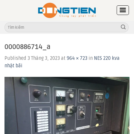
Skip
to
content
Tìm
kiếm:
0000886714_a
Published
3 Tháng 3, 2023
at
964 × 723
in
NES 220 kva
nhật bãi