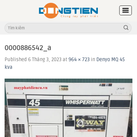
Skip
to
content
Tìm
kiếm:
0000886542_a
Published
6 Tháng 3, 2023
at
964 × 723
in
Denyo MQ 45
kva