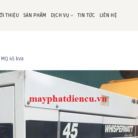
ỚI THIỆU
SẢN PHẨM
DỊCH VỤ
TIN TỨC
LIÊN HỆ
 MQ 45 kva