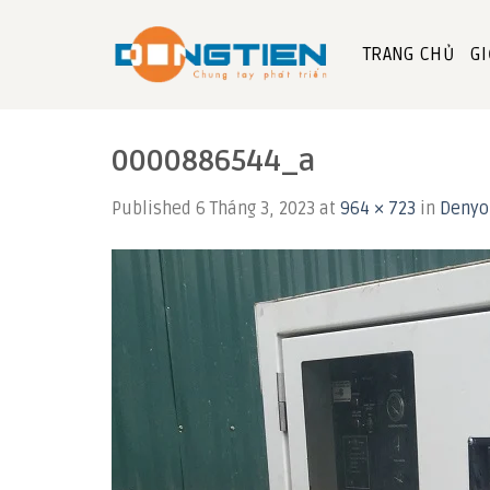
Skip
to
TRANG CHỦ
GI
content
0000886544_a
Published
6 Tháng 3, 2023
at
964 × 723
in
Denyo