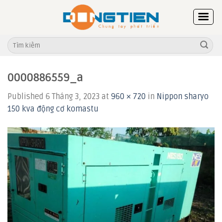
Skip
to
content
Tìm
kiếm:
0000886559_a
Published
6 Tháng 3, 2023
at
960 × 720
in
Nippon sharyo
150 kva động cơ komastu