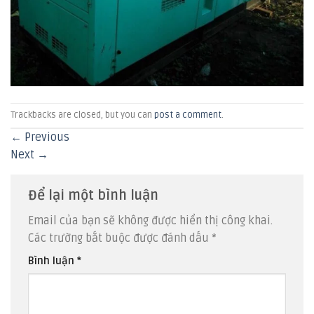
Trackbacks are closed, but you can
post a comment
.
←
Previous
Next
→
Để lại một bình luận
Email của bạn sẽ không được hiển thị công khai.
Các trường bắt buộc được đánh dấu
*
Bình luận
*