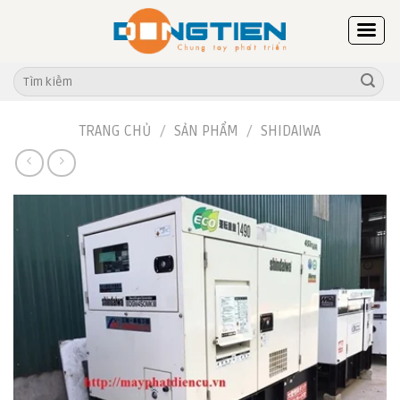
Skip
to
content
Tìm
kiếm:
TRANG CHỦ
/
SẢN PHẨM
/
SHIDAIWA