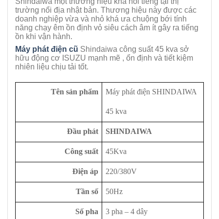
Shindaiwa một thương hiệu khá nổi tiếng tại thị
trường nổi địa nhật bản. Thương hiệu này được các
doanh nghiệp vừa và nhỏ khá ưa chuộng bới tính
năng chạy êm ồn định vỏ siêu cách âm ít gây ra tiếng
ồn khi vận hành.
Máy phát điện cũ
Shindaiwa công suất 45 kva sở
hữu động cơ ISUZU mạnh mẽ , ổn định và tiết kiệm
nhiên liệu chịu tải tốt.
Tên sản phẩm
Máy phát điện SHINDAIWA
45 kva
Đầu phát
SHINDAIWA
Công suất
45Kva
Điện áp
220/380V
Tần số
50Hz
Số pha
3 pha – 4 dây