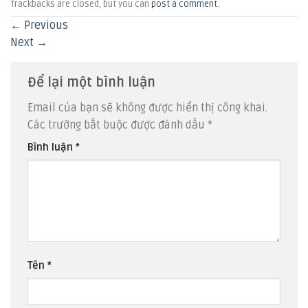
Trackbacks are closed, but you can
post a comment
.
←
Previous
Next
→
Để lại một bình luận
Email của bạn sẽ không được hiển thị công khai.
Các trường bắt buộc được đánh dấu
*
Bình luận
*
Tên
*