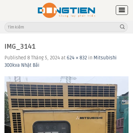
Skip
to
content
Tìm
kiếm:
IMG_3141
Published
8 Tháng 5, 2024
at
624 × 832
in
Mitsubishi
300kva Nhật Bãi