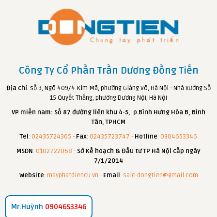
Công Ty Cổ Phần Trần Dương Đồng Tiến
Địa chỉ
: số 3, Ngõ 409/4 Kim Mã, phường Giảng Võ, Hà Nội - Nhà xưởng:Số
15 Quyết Thắng, phường Dương Nội, Hà Nội
VP miền nam: Số 87 đường liên khu 4-5, p.Bình Hưng Hòa B, Bình
Tân, TPHCM
Tel
: 02435724365 -
Fax
: 02435723747 -
Hotline
: 0904653346
MSDN
: 0102722068 -
Sở Kế hoạch & Đầu tư TP Hà Nội cấp ngày
7/1/2014
Website
: mayphatdiencu.vn -
Email
: sale.dongtien@gmail.com
Mr.Huỳnh
0904653346