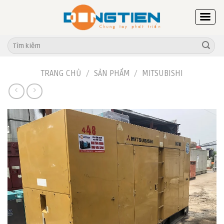
Skip
to
content
Tìm
kiếm:
TRANG CHỦ
/
SẢN PHẨM
/
MITSUBISHI