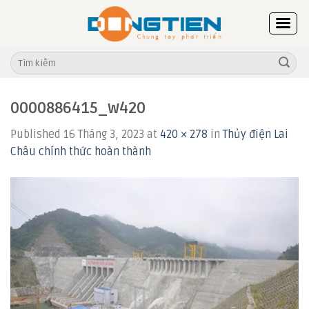
Skip
to
content
Tìm
kiếm:
0000886415_w420
Published
16 Tháng 3, 2023
at
420 × 278
in
Thủy điện Lai
Châu chính thức hoàn thành